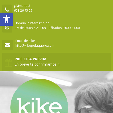
¡Llámanos!
953 26 75 55
Abrir barra de herramientas
Horario ininterrumpido
L-V de 9:00h a 21:00h - Sábados 9:00 a 14:00
Email de kike
kike@kikepeluquero.com
PIDE CITA PREVIA!
En breve te confirmamos :)